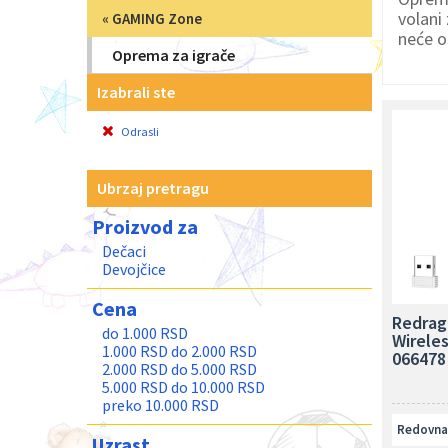
volani
«
GAMING Zone
neće o
Oprema za igrače
Izabrali ste
Odrasli
Ubrzaj pretragu
Proizvod za
Dečaci
Devojčice
Cena
Redrag
do 1.000 RSD
Wirele
1.000 RSD do 2.000 RSD
066478
2.000 RSD do 5.000 RSD
5.000 RSD do 10.000 RSD
preko 10.000 RSD
Redovna 
Uzrast