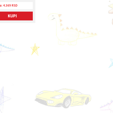
a:
4.369 RSD
KUPI