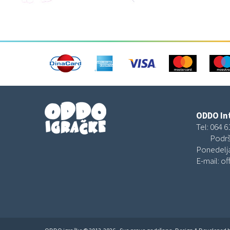
ODDO Int
Tel:
064 6
Podrš
Ponedelja
E-mail:
of