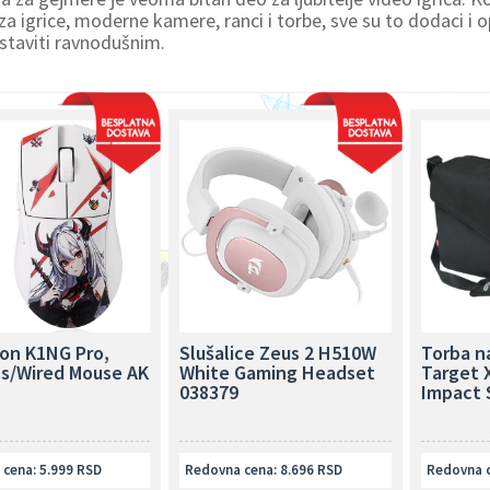
 za igrice, moderne kamere, ranci i torbe, sve su to dodaci i o
staviti ravnodušnim.
on K1NG Pro,
Slušalice Zeus 2 H510W
Torba n
ss/Wired Mouse AK
White Gaming Headset
Target 
038379
Impact 
cena: 5.999 RSD
Redovna cena: 8.696 RSD
Redovna c