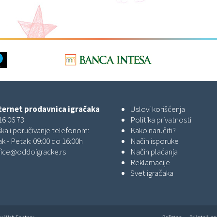
ernet prodavnica igračaka
Uslovi korišćenja
16 06 73
Politika privatnosti
ka i poručivanje telefonom:
Kako naručiti?
k - Petak: 09:00 do 16:00h
Način isporuke
fice@oddoigracke.rs
Način plaćanja
Reklamacije
Svet igračaka