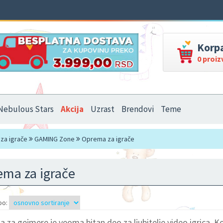
Korp
0 proi
Nebulous Stars
Akcija
Uzrast
Brendovi
Teme
za igrače
GAMING Zone
Oprema za igrače
ma za igrače
po:
 za gejmere je veoma bitan deo za ljubitelje video igrica. K