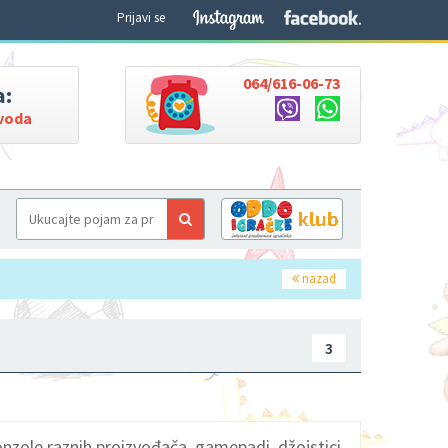
Prijavi se
064/616-06-73
a:
zvoda
nazad
3
onzole raznih proizvođača, gamepadi, džojstici,