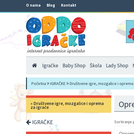
O nama
Blog
Kontakt
Igračke
Baby Shop
Škola
Lady Shop
Početna
IGRAČKE
Društvene igre, mozgalice i oprema 
Opre
«
Društvene igre, mozgalice i oprema
za igrače
IGRAČKE
Sortiranje 
Oprema