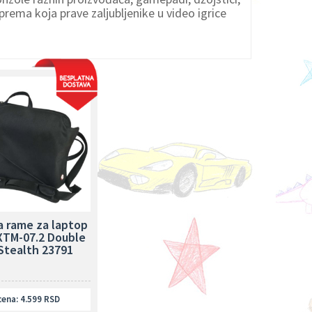
prema koja prave zaljubljenike u video igrice
a rame za laptop
XTM-07.2 Double
Stealth 23791
ena: 4.599 RSD