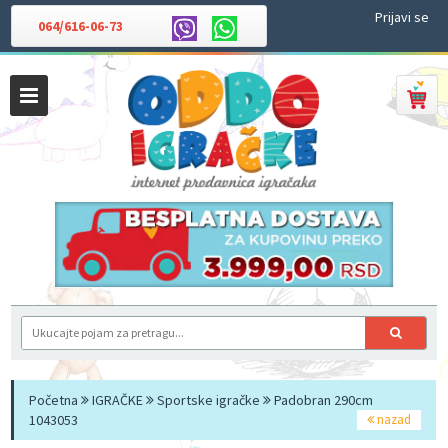
Prijavi se
064/616-06-73
Početna
IGRAČKE
Sportske igračke
Padobran 290cm
1043053
nazad