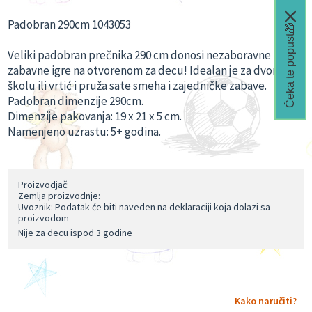
Padobran 290cm 1043053
Čeka te popust🎁
Veliki padobran prečnika 290 cm donosi nezaboravne
zabavne igre na otvorenom za decu! Idealan je za dvorište,
školu ili vrtić i pruža sate smeha i zajedničke zabave.
Padobran dimenzije 290cm.
Dimenzije pakovanja: 19 x 21 x 5 cm.
Namenjeno uzrastu: 5+ godina.
Proizvodjač:
Zemlja proizvodnje:
Uvoznik: Podatak će biti naveden na deklaraciji koja dolazi sa
proizvodom
Nije za decu ispod 3 godine
Kako naručiti?