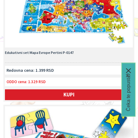
Edukativni set Mapa Evrope Pertini P-0147
Redovna cena: 1.399 RSD
Čeka te popust🎁
ODDO cena:
1.329 RSD
KUPI