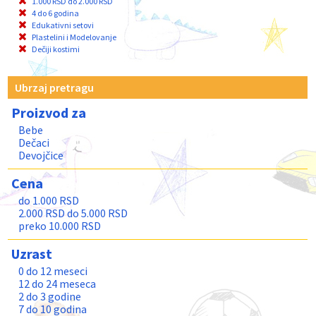
1.000 RSD do 2.000 RSD
4 do 6 godina
Edukativni setovi
Plastelini i Modelovanje
Dečiji kostimi
Ubrzaj pretragu
Proizvod za
Bebe
Dečaci
Devojčice
Cena
do 1.000 RSD
2.000 RSD do 5.000 RSD
preko 10.000 RSD
Uzrast
0 do 12 meseci
12 do 24 meseca
2 do 3 godine
7 do 10 godina