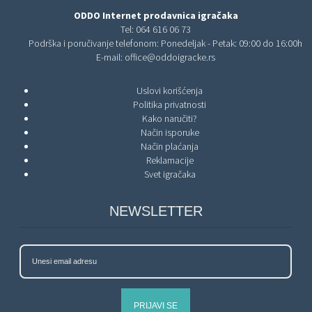
ODDO Internet prodavnica igračaka
Tel:
064 616 06 73
Podrška i poručivanje telefonom: Ponedeljak - Petak: 09:00 do 16:00h
E-mail:
office@oddoigracke.rs
Uslovi korišćenja
Politika privatnosti
Kako naručiti?
Način isporuke
Način plaćanja
Reklamacije
Svet igračaka
NEWSLETTER
PRIJAVI SE