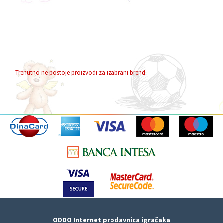
Trenutno ne postoje proizvodi za izabrani brend.
ODDO Internet prodavnica igračaka