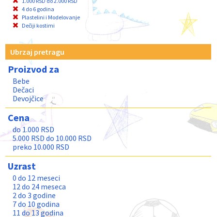
1.000 RSD do 2.000 RSD
4 do 6 godina
Plastelini i Modelovanje
Dečiji kostimi
Ubrzaj pretragu
Proizvod za
Bebe
Dečaci
Devojčice
Cena
do 1.000 RSD
5.000 RSD do 10.000 RSD
preko 10.000 RSD
Uzrast
0 do 12 meseci
12 do 24 meseca
2 do 3 godine
7 do 10 godina
11 do 13 godina