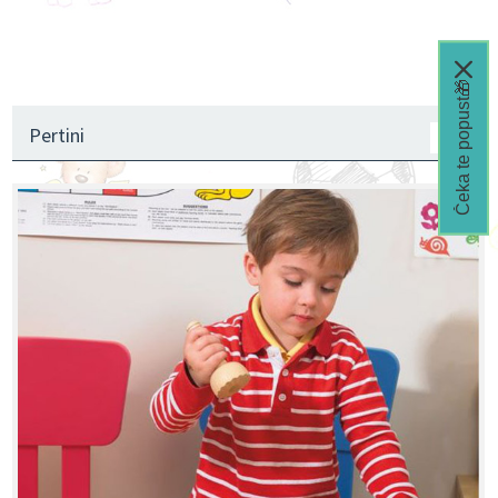
Čeka te popust🎁
Pertini
1