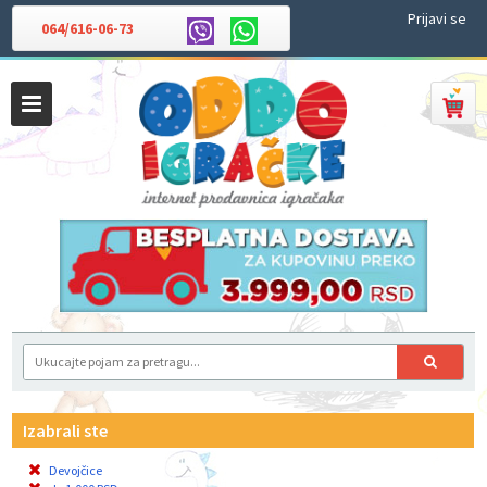
Prijavi se
064/616-06-73
Izabrali ste
Devojčice