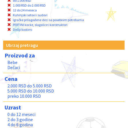
do 1.000 RSD
1.000 RSD do 2.000 RSD
12 do 24 meseca
Kuhinjski setovi i sudovi
Igračke prilagođene deci sa posebnim potrebama
PERTINI kocke, slagalice i konstruktori
Dečiji kostimi
Ubrzaj pretragu
Proizvod za
Bebe
Dečaci
Cena
2.000 RSD do 5.000 RSD
5.000 RSD do 10.000 RSD
preko 10.000 RSD
Uzrast
0 do 12 meseci
2 do 3 godine
4 do 6 godina