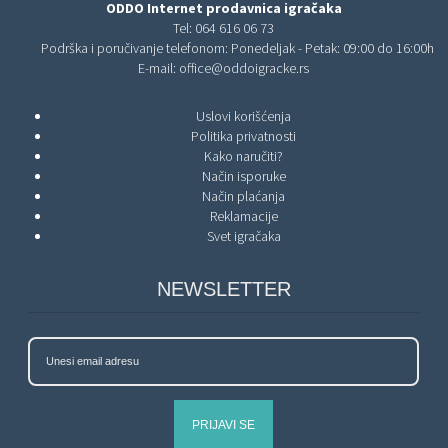
ODDO Internet prodavnica igračaka
Tel:
064 616 06 73
Podrška i poručivanje telefonom: Ponedeljak - Petak: 09:00 do 16:00h
E-mail:
office@oddoigracke.rs
Uslovi korišćenja
Politika privatnosti
Kako naručiti?
Način isporuke
Način plaćanja
Reklamacije
Svet igračaka
NEWSLETTER
PRIJAVI SE