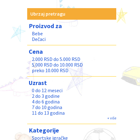
Ubrzaj pretragu
Proizvod za
Bebe
Dečaci
Cena
2.000 RSD do 5.000 RSD
5.000 RSD do 10.000 RSD
preko 10.000 RSD
Uzrast
0 do 12 meseci
2 do 3 godine
4 do 6 godina
7 do 10 godina
11 do 13 godina
Teenage
+ više
Odrasli
Kategorije
Sportske igračke