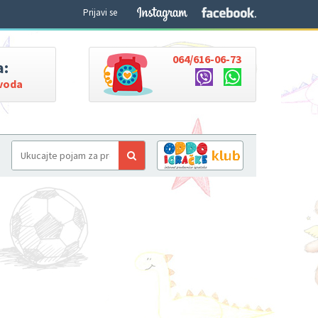
Prijavi se
064/616-06-73
a:
zvoda