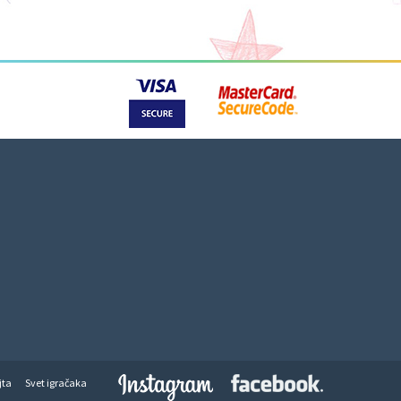
jta
Svet igračaka