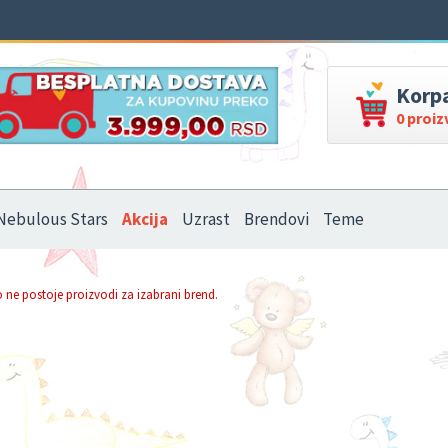
Korp
0 proi
Nebulous Stars
Akcija
Uzrast
Brendovi
Teme
 ne postoje proizvodi za izabrani brend.