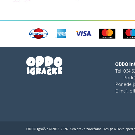
ODDO Int
Tel:
064 6
Podrš
Ponedelja
E-mail:
of
ODDO igračke © 2013-2026 - Sva prava zadržana. Design & Developed 