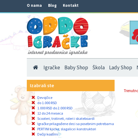
O nama
Blog
Kontakt
Igračke
Baby Shop
Škola
Lady Shop
Izabrali ste
Trenutno
Devojčice
do 1.000 RSD
1.000 RSD do 2.000 RSD
12 do 24 meseca
Scooteri, trotineti, roleri i skateboardi
Igračke prilagođene deci sa posebnim potrebama
PERTINI kocke, slagalice i konstruktori
Dečiji kostimi