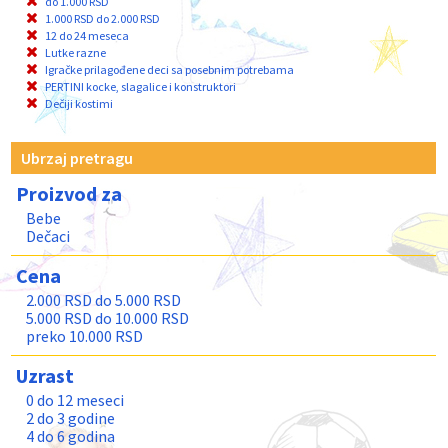
do 1.000 RSD
1.000 RSD do 2.000 RSD
12 do 24 meseca
Lutke razne
Igračke prilagođene deci sa posebnim potrebama
PERTINI kocke, slagalice i konstruktori
Dečiji kostimi
Ubrzaj pretragu
Proizvod za
Bebe
Dečaci
Cena
2.000 RSD do 5.000 RSD
5.000 RSD do 10.000 RSD
preko 10.000 RSD
Uzrast
0 do 12 meseci
2 do 3 godine
4 do 6 godina