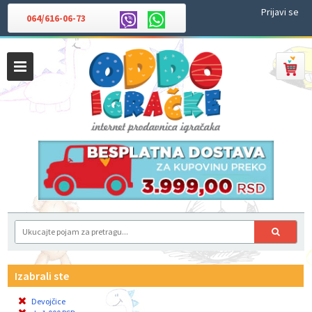
Prijavi se
064/616-06-73
Izabrali ste
Devojčice