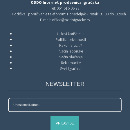
ODDO Internet prodavnica igračaka
Tel:
064 616 06 73
Podrška i poručivanje telefonom: Ponedeljak - Petak: 09:00 do 16:00h
E-mail:
office@oddoigracke.rs
Uslovi korišćenja
Politika privatnosti
Kako naručiti?
Način isporuke
Način plaćanja
Reklamacije
Svet igračaka
NEWSLETTER
PRIJAVI SE