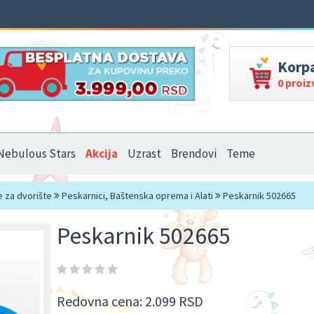
Korp
0 proi
Nebulous Stars
Akcija
Uzrast
Brendovi
Teme
e za dvorište
Peskarnici, Baštenska oprema i Alati
Peskarnik 502665
Peskarnik 502665
Redovna cena:
2.099 RSD