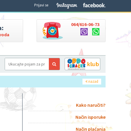
Prijavi se
064/616-06-73
a:
zvoda
nazad
Kako naručiti?
Način isporuke
Način plaćanja