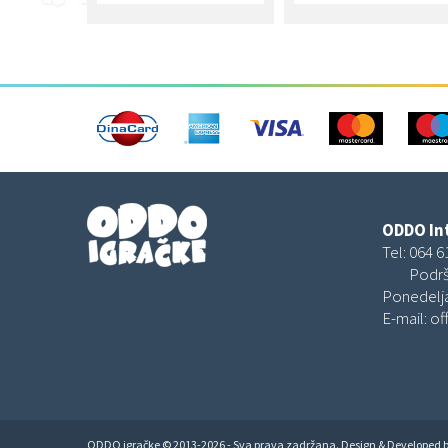
ODDO Int
Tel:
064 6
Podrš
Ponedelja
E-mail:
of
ODDO igračke © 2013-2026 - Sva prava zadržana. Design & Developed 