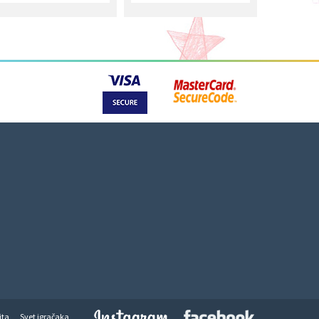
jta
Svet igračaka