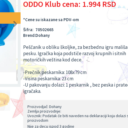
ODDO Klub cena:
1.994 RSD
*Cene su iskazane sa PDV-om
Šifra:
70502665
Brend:
Dohany
Peščanik u obliku školjke, za bezbednu igru mališa
pesku. Igračka koja podstiče razvoj krupnih i sitnih
motoričkih veština kod dece.
-Prečnik peskarnika: 108x79 cm
-Visina peskarnika: 23 cm
-U pakovanju dolazi: 1 peskarnik , bez peska i prate
igračaka.
Proizvodjač: Dohany
Zemlja proizvodnje:
Uvoznik: Podatak će biti naveden na deklaraciji koja dolazi 
proizvodom
Nije za decu ispod 3 godine