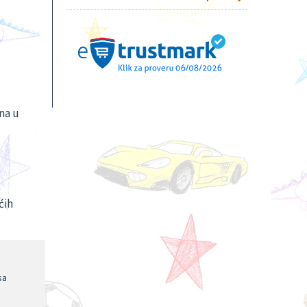
na u
ćih
sa