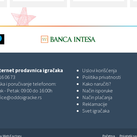
ernet prodavnica igračaka
Uslovi korišćenja
16 06 73
Politika privatnosti
ka i poručivanje telefonom:
Kako naručiti?
k - Petak: 09:00 do 16:00h
Način isporuke
fice@oddoigracke.rs
Način plaćanja
Reklamacije
Svet igračaka
by
Web Factory
Početna
Prijatelji sa