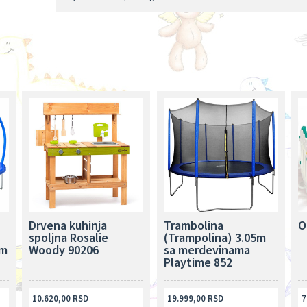
Drvena kuhinja
Trambolina
O
spoljna Rosalie
(Trampolina) 3.05m
om
Woody 90206
sa merdevinama
Playtime 852
10.620,00 RSD
19.999,00 RSD
7