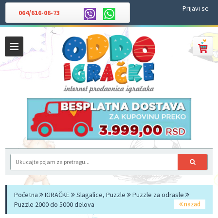
Prijavi se
064/616-06-73
Početna
IGRAČKE
Slagalice, Puzzle
Puzzle za odrasle
Puzzle 2000 do 5000 delova
nazad