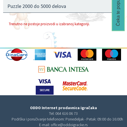
Čeka te popust🎁
Puzzle 2000 do 5000 delova
Trenutno ne postoje proizvodi u izabranoj kategoriji.
ODDO Internet prodavnica igračaka
Tel:
064 616 06 73
Podrška i poručivanje telefonom: Ponedeljak - Petak: 09:00 do 16:00h
E-mail:
office@oddoigracke.rs