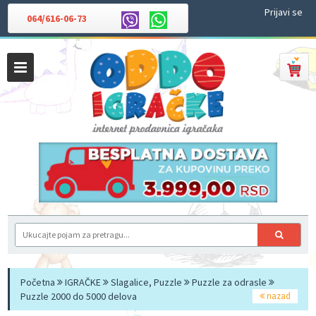
Prijavi se
064/616-06-73
Početna
IGRAČKE
Slagalice, Puzzle
Puzzle za odrasle
Puzzle 2000 do 5000 delova
nazad