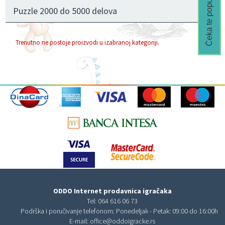
Čeka te popust🎁
Puzzle 2000 do 5000 delova
Trenutno ne postoje proizvodi u izabranoj kategoriji.
ODDO Internet prodavnica igračaka
Tel:
064 616 06 73
Podrška i poručivanje telefonom: Ponedeljak - Petak: 09:00 do 16:00h
E-mail:
office@oddoigracke.rs