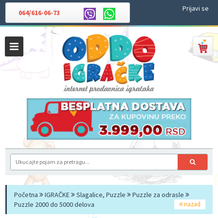
Prijavi se
064/616-06-73
Početna
IGRAČKE
Slagalice, Puzzle
Puzzle za odrasle
Puzzle 2000 do 5000 delova
nazad