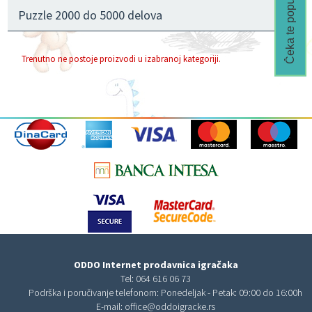
Čeka te popust🎁
Puzzle 2000 do 5000 delova
Trenutno ne postoje proizvodi u izabranoj kategoriji.
ODDO Internet prodavnica igračaka
Tel:
064 616 06 73
Podrška i poručivanje telefonom: Ponedeljak - Petak: 09:00 do 16:00h
E-mail:
office@oddoigracke.rs