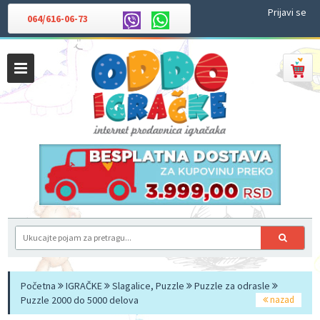
Prijavi se
064/616-06-73
Početna
IGRAČKE
Slagalice, Puzzle
Puzzle za odrasle
Puzzle 2000 do 5000 delova
nazad