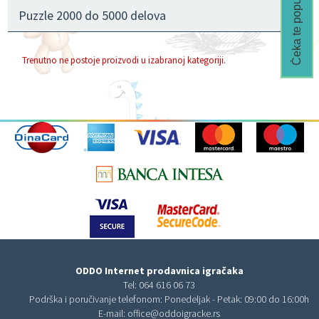
Čeka te popust🎁
Puzzle 2000 do 5000 delova
Trenutno ne postoje proizvodi u izabranoj kategoriji.
ODDO Internet prodavnica igračaka
Tel:
064 616 06 73
Podrška i poručivanje telefonom: Ponedeljak - Petak: 09:00 do 16:00h
E-mail:
office@oddoigracke.rs