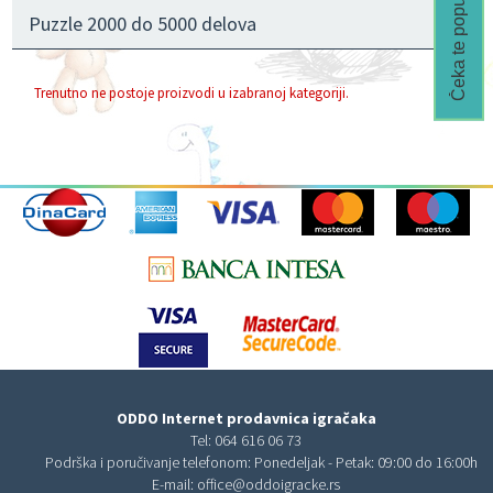
Čeka te popust🎁
Puzzle 2000 do 5000 delova
Trenutno ne postoje proizvodi u izabranoj kategoriji.
ODDO Internet prodavnica igračaka
Tel:
064 616 06 73
Podrška i poručivanje telefonom: Ponedeljak - Petak: 09:00 do 16:00h
E-mail:
office@oddoigracke.rs