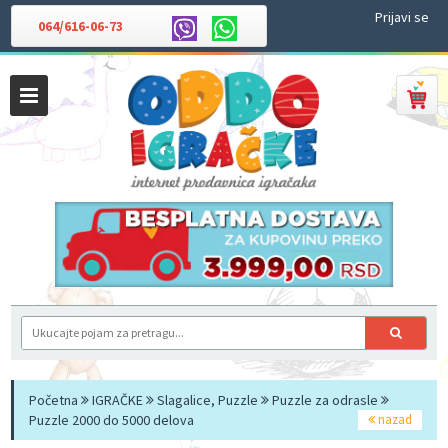
Prijavi se
064/616-06-73
Početna
IGRAČKE
Slagalice, Puzzle
Puzzle za odrasle
Puzzle 2000 do 5000 delova
nazad