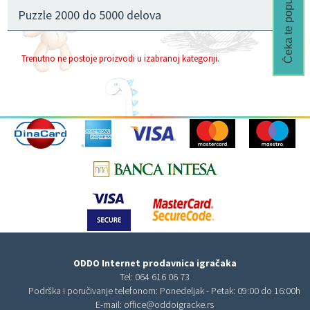
Čeka te popust🎁
Puzzle 2000 do 5000 delova
Trenutno ne postoje proizvodi u izabranoj kategoriji.
ODDO Internet prodavnica igračaka
Tel:
064 616 06 73
Podrška i poručivanje telefonom: Ponedeljak - Petak: 09:00 do 16:00h
E-mail:
office@oddoigracke.rs