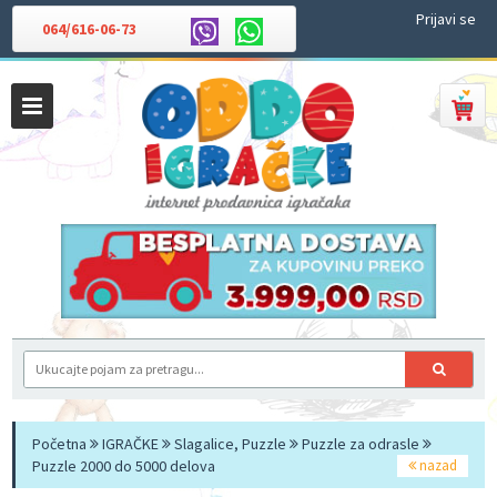
Prijavi se
064/616-06-73
Početna
IGRAČKE
Slagalice, Puzzle
Puzzle za odrasle
Puzzle 2000 do 5000 delova
nazad