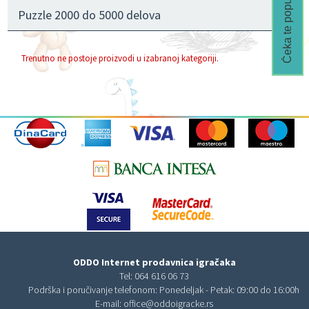
Čeka te popust🎁
Puzzle 2000 do 5000 delova
Trenutno ne postoje proizvodi u izabranoj kategoriji.
ODDO Internet prodavnica igračaka
Tel:
064 616 06 73
Podrška i poručivanje telefonom: Ponedeljak - Petak: 09:00 do 16:00h
E-mail:
office@oddoigracke.rs