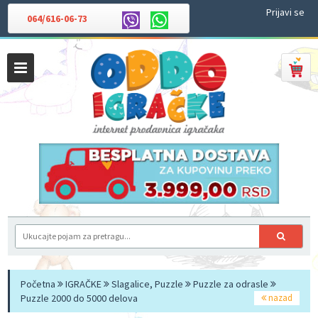
Prijavi se
064/616-06-73
Početna
IGRAČKE
Slagalice, Puzzle
Puzzle za odrasle
Puzzle 2000 do 5000 delova
nazad