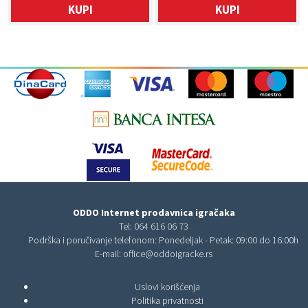
KUPI
KUPI
ODDO Internet prodavnica igračaka
Tel:
064 616 06 73
Podrška i poručivanje telefonom: Ponedeljak - Petak: 09:00 do 16:00h
E-mail:
office@oddoigracke.rs
Uslovi korišćenja
Politika privatnosti