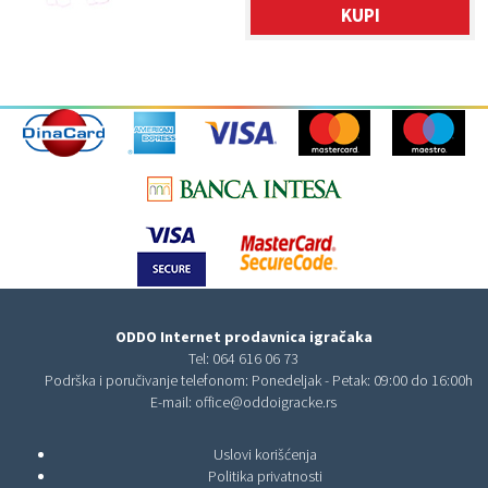
KUPI
ODDO Internet prodavnica igračaka
Tel:
064 616 06 73
Podrška i poručivanje telefonom: Ponedeljak - Petak: 09:00 do 16:00h
E-mail:
office@oddoigracke.rs
Uslovi korišćenja
Politika privatnosti