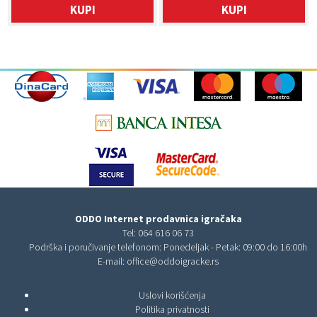
KUPI
KUPI
ODDO Internet prodavnica igračaka
Tel:
064 616 06 73
Podrška i poručivanje telefonom: Ponedeljak - Petak: 09:00 do 16:00h
E-mail:
office@oddoigracke.rs
Uslovi korišćenja
Politika privatnosti