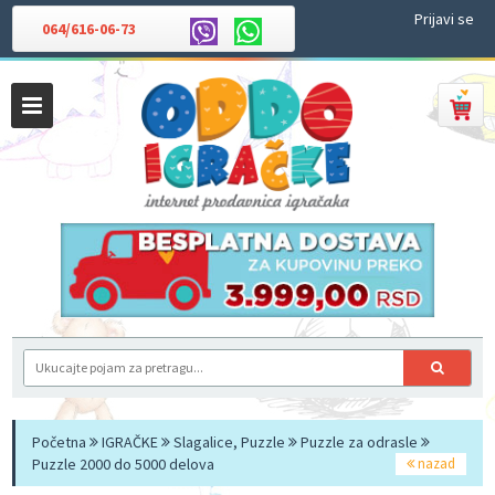
Prijavi se
064/616-06-73
Početna
IGRAČKE
Slagalice, Puzzle
Puzzle za odrasle
Puzzle 2000 do 5000 delova
nazad