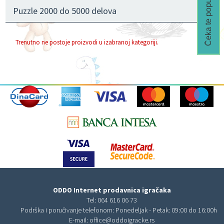
Čeka te popust🎁
Puzzle 2000 do 5000 delova
Trenutno ne postoje proizvodi u izabranoj kategoriji.
ODDO Internet prodavnica igračaka
Tel:
064 616 06 73
Podrška i poručivanje telefonom: Ponedeljak - Petak: 09:00 do 16:00h
E-mail:
office@oddoigracke.rs