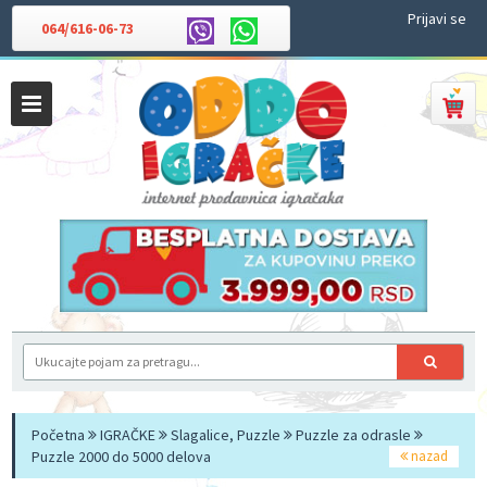
Prijavi se
064/616-06-73
Početna
IGRAČKE
Slagalice, Puzzle
Puzzle za odrasle
Puzzle 2000 do 5000 delova
nazad