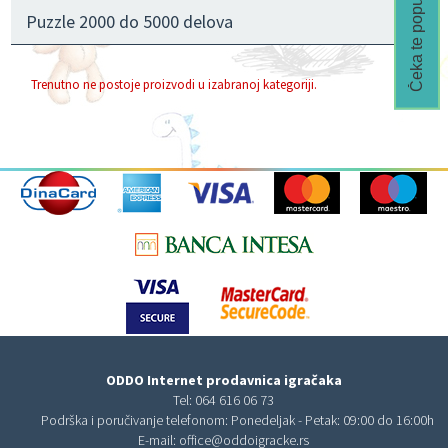
Čeka te popust🎁
Puzzle 2000 do 5000 delova
Trenutno ne postoje proizvodi u izabranoj kategoriji.
ODDO Internet prodavnica igračaka
Tel:
064 616 06 73
Podrška i poručivanje telefonom: Ponedeljak - Petak: 09:00 do 16:00h
E-mail:
office@oddoigracke.rs