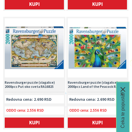
KUPI
KUPI
Ravensburger puzzle (slagalice)
Ravensburger puzzle (slagalice)
2000pcs Put oko sveta RA16825
2000pcs Land of the Peacock RA16567
Čeka te popust🎁
Redovna cena: 2.690 RSD
Redovna cena: 2.690 RSD
ODDO cena:
2.556 RSD
ODDO cena:
2.556 RSD
KUPI
KUPI