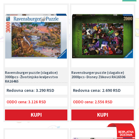
Ravensburger puzzle (slagalice)
Ravensburger puzzle (slagalice)
3000pcs- Životinjsko kraljevstvo
2000pcs- Disney Zlikovci RA16506
RA16465
Redovna cena: 3.290 RSD
Redovna cena: 2.690 RSD
ODDO cena:
3.126 RSD
ODDO cena:
2.556 RSD
KUPI
KUPI