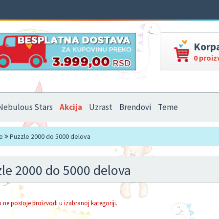
Korp
0 proi
Nebulous Stars
Akcija
Uzrast
Brendovi
Teme
e
Puzzle 2000 do 5000 delova
le 2000 do 5000 delova
 ne postoje proizvodi u izabranoj kategoriji.