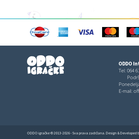
ODDO Int
Tel:
064 6
Podrš
Ponedelja
E-mail:
of
ODDO igračke © 2013-2026 - Sva prava zadržana. Design & Developed 