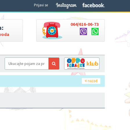
Prijavi se
064/616-06-73
a:
zvoda
nazad