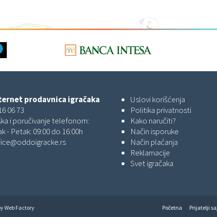
ernet prodavnica igračaka
Uslovi korišćenja
16 06 73
Politika privatnosti
ka i poručivanje telefonom:
Kako naručiti?
k - Petak: 09:00 do 16:00h
Način isporuke
fice@oddoigracke.rs
Način plaćanja
Reklamacije
Svet igračaka
by
Web Factory
Početna
Prijatelji sa