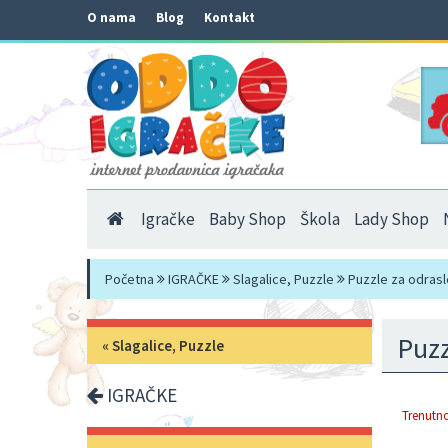
O nama
Blog
Kontakt
Igračke
Baby Shop
Škola
Lady Shop
Početna
IGRAČKE
Slagalice, Puzzle
Puzzle za odrasl
Puzz
«
Slagalice, Puzzle
IGRAČKE
Trenutno