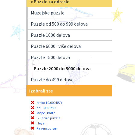
«
Puzzle za odrasle
Muzejske puzzle
Puzzle od 500 do 999 delova
Puzzle 1000 delova
Puzzle 6000 i više delova
Puzzle 1500 delova
Puzzle 2000 do 5000 delova
Puzzle do 499 delova
Izabrali ste
preko 10.000 RSD
do 1.000 RSD
Mape i karte
Bluebird puzzle
Heye
Ravensburger