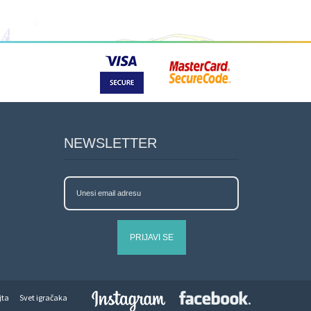
NEWSLETTER
PRIJAVI SE
jta
Svet igračaka