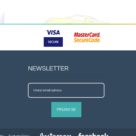
NEWSLETTER
PRIJAVI SE
jta
Svet igračaka