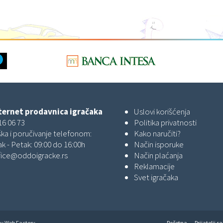
ernet prodavnica igračaka
Uslovi korišćenja
16 06 73
Politika privatnosti
ka i poručivanje telefonom:
Kako naručiti?
k - Petak: 09:00 do 16:00h
Način isporuke
fice@oddoigracke.rs
Način plaćanja
Reklamacije
Svet igračaka
by
Web Factory
Početna
Prijatelji sa