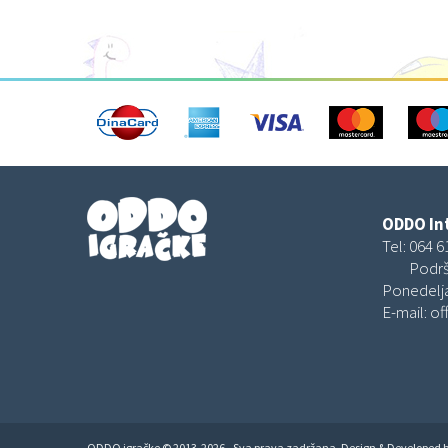
ODDO Int
Tel:
064 6
Podrš
Ponedelja
E-mail:
of
ODDO igračke © 2013-2026 - Sva prava zadržana. Design & Developed 