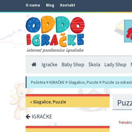
O nama
Blog
Kontakt
Igračke
Baby Shop
Škola
Lady Shop
Početna
IGRAČKE
Slagalice, Puzzle
Puzzle za odrasl
Puzz
«
Slagalice, Puzzle
IGRAČKE
Trenutno