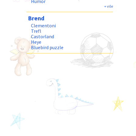
Humor
Fantastika
+ više
Gradovi i Gradjevine
Brend
Priroda i Pejzaži
Clementoni
Trefl
Castorland
Heye
Bluebird puzzle