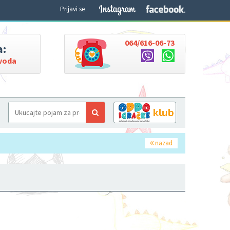
Prijavi se
064/616-06-73
a:
zvoda
nazad