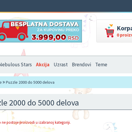
Korp
0 proi
Nebulous Stars
Akcija
Uzrast
Brendovi
Teme
e
Puzzle 2000 do 5000 delova
le 2000 do 5000 delova
 ne postoje proizvodi u izabranoj kategoriji.