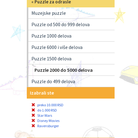
«
Puzzle za odrasle
Muzejske puzzle
Puzzle od 500 do 999 delova
Puzzle 1000 delova
Puzzle 6000 i više delova
Puzzle 1500 delova
Puzzle 2000 do 5000 delova
Puzzle do 499 delova
Izabrali ste
preko 10.000 RSD
do 1.000 RSD
Star Wars
Disney Movies
Ravensburger