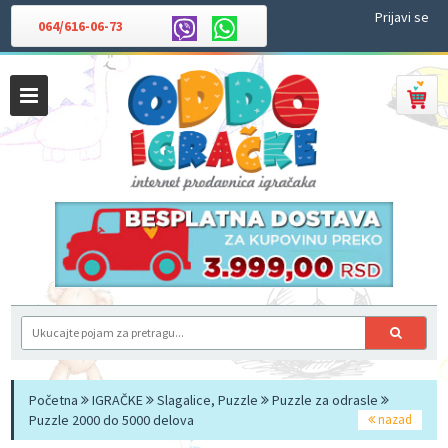
Prijavi se
064/616-06-73
Početna
IGRAČKE
Slagalice, Puzzle
Puzzle za odrasle
Puzzle 2000 do 5000 delova
nazad