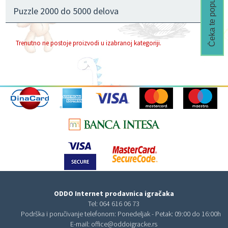
Čeka te popust🎁
Puzzle 2000 do 5000 delova
Trenutno ne postoje proizvodi u izabranoj kategoriji.
ODDO Internet prodavnica igračaka
Tel:
064 616 06 73
Podrška i poručivanje telefonom: Ponedeljak - Petak: 09:00 do 16:00h
E-mail:
office@oddoigracke.rs