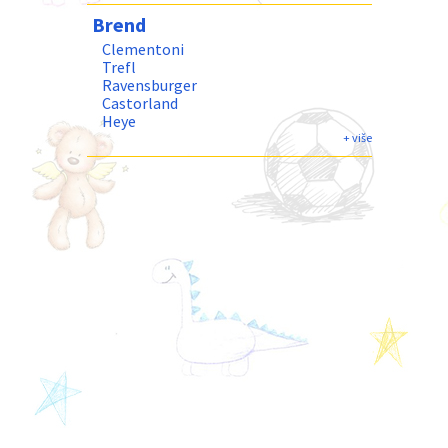
Fantastika
Brend
Gradovi i Gradjevine
Priroda i Pejzaži
Clementoni
Trefl
Ravensburger
Castorland
Heye
Bluebird puzzle
+ više