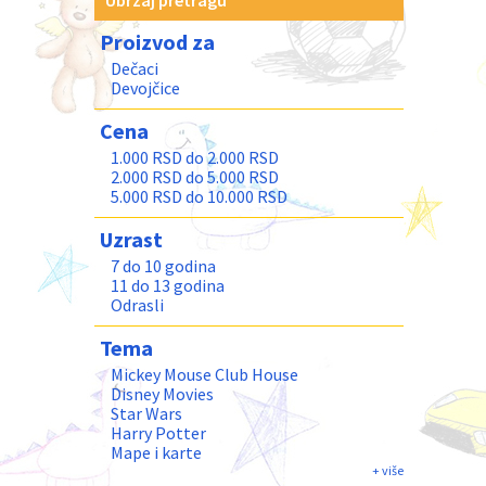
Ubrzaj pretragu
Proizvod za
Dečaci
Devojčice
Cena
1.000 RSD do 2.000 RSD
2.000 RSD do 5.000 RSD
5.000 RSD do 10.000 RSD
Uzrast
7 do 10 godina
11 do 13 godina
Odrasli
Tema
Mickey Mouse Club House
Disney Movies
Star Wars
Harry Potter
Mape i karte
Humor
+ više