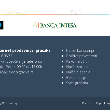
ernet prodavnica igračaka
Uslovi korišćenja
16 06 73
Politika privatnosti
ka i poručivanje telefonom:
Kako naručiti?
k - Petak: 09:00 do 16:00h
Način isporuke
fice@oddoigracke.rs
Način plaćanja
Reklamacije
Svet igračaka
by
Web Factory
Početna
Prijatelji sa