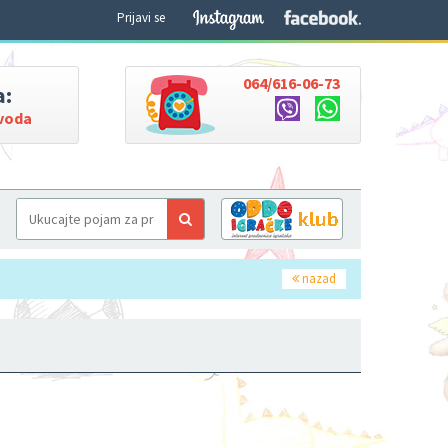
Prijavi se
064/616-06-73
a:
zvoda
nazad