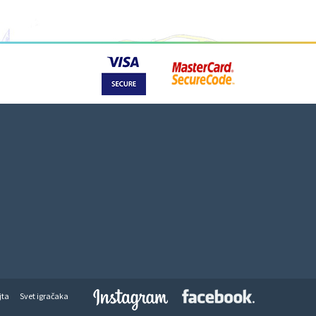
jta
Svet igračaka