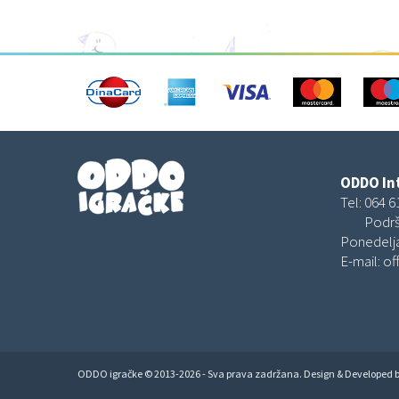
ODDO Int
Tel:
064 6
Podrš
Ponedelja
E-mail:
of
ODDO igračke © 2013-2026 - Sva prava zadržana. Design & Developed 