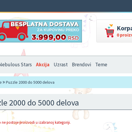
Korp
0 proi
Nebulous Stars
Akcija
Uzrast
Brendovi
Teme
e
Puzzle 2000 do 5000 delova
le 2000 do 5000 delova
 ne postoje proizvodi u izabranoj kategoriji.