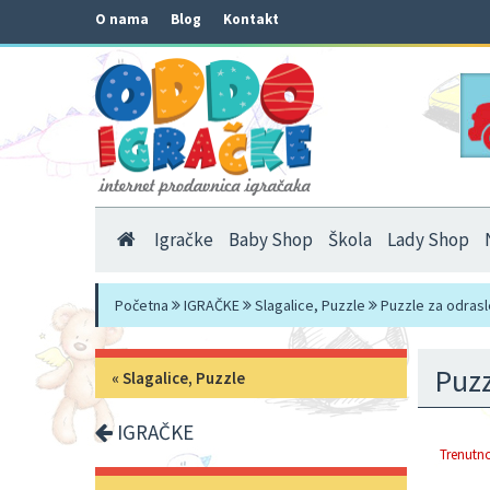
O nama
Blog
Kontakt
Igračke
Baby Shop
Škola
Lady Shop
Početna
IGRAČKE
Slagalice, Puzzle
Puzzle za odrasl
Puzz
«
Slagalice, Puzzle
IGRAČKE
Trenutno