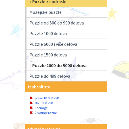
«
Puzzle za odrasle
Muzejske puzzle
Puzzle od 500 do 999 delova
Puzzle 1000 delova
Puzzle 6000 i više delova
Puzzle 1500 delova
Puzzle 2000 do 5000 delova
Puzzle do 499 delova
Izabrali ste
preko 10.000 RSD
do 1.000 RSD
Teenage
Životinje razne