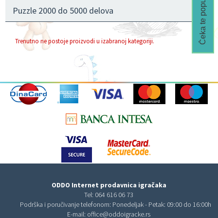
Čeka te popust🎁
Puzzle 2000 do 5000 delova
Trenutno ne postoje proizvodi u izabranoj kategoriji.
ODDO Internet prodavnica igračaka
Tel:
064 616 06 73
Podrška i poručivanje telefonom: Ponedeljak - Petak: 09:00 do 16:00h
E-mail:
office@oddoigracke.rs