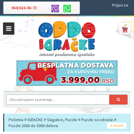
Prijavi se
064/616-06-73
Početna
IGRAČKE
Slagalice, Puzzle
Puzzle za odrasle
Puzzle 2000 do 5000 delova
nazad