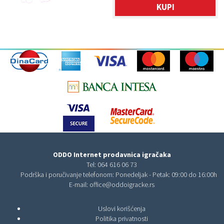
KUPI
ODDO Internet prodavnica igračaka
Tel:
064 616 06 73
Podrška i poručivanje telefonom: Ponedeljak - Petak: 09:00 do 16:00h
E-mail:
office@oddoigracke.rs
Uslovi korišćenja
Politika privatnosti