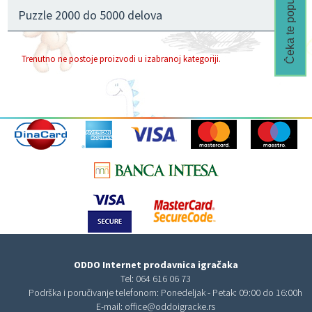
Čeka te popust🎁
Puzzle 2000 do 5000 delova
Trenutno ne postoje proizvodi u izabranoj kategoriji.
ODDO Internet prodavnica igračaka
Tel:
064 616 06 73
Podrška i poručivanje telefonom: Ponedeljak - Petak: 09:00 do 16:00h
E-mail:
office@oddoigracke.rs