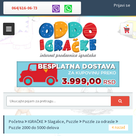
Prijavi se
064/616-06-73
Početna
IGRAČKE
Slagalice, Puzzle
Puzzle za odrasle
Puzzle 2000 do 5000 delova
nazad