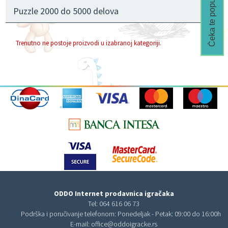
Čeka te popust🎁
Puzzle 2000 do 5000 delova
Trenutno ne postoje proizvodi u izabranoj kategoriji.
ODDO Internet prodavnica igračaka
Tel:
064 616 06 73
Podrška i poručivanje telefonom: Ponedeljak - Petak: 09:00 do 16:00h
E-mail:
office@oddoigracke.rs