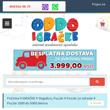
Prijavi se
064/616-06-73
Početna
IGRAČKE
Slagalice, Puzzle
Puzzle za odrasle
Puzzle 2000 do 5000 delova
nazad