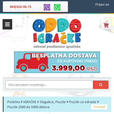
Prijavi se
064/616-06-73
Početna
IGRAČKE
Slagalice, Puzzle
Puzzle za odrasle
Puzzle 2000 do 5000 delova
nazad