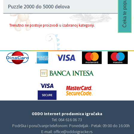
Čeka te popust🎁
Puzzle 2000 do 5000 delova
Trenutno ne postoje proizvodi u izabranoj kategoriji.
ODDO Internet prodavnica igračaka
Tel:
064 616 06 73
Podrška i poručivanje telefonom: Ponedeljak - Petak: 09:00 do 16:00h
E-mail:
office@oddoigracke.rs