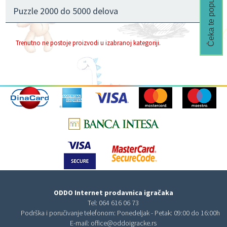
Čeka te popust🎁
Puzzle 2000 do 5000 delova
Trenutno ne postoje proizvodi u izabranoj kategoriji.
ODDO Internet prodavnica igračaka
Tel:
064 616 06 73
Podrška i poručivanje telefonom: Ponedeljak - Petak: 09:00 do 16:00h
E-mail:
office@oddoigracke.rs