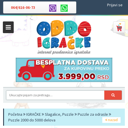
Prijavi se
064/616-06-73
Početna
IGRAČKE
Slagalice, Puzzle
Puzzle za odrasle
Puzzle 2000 do 5000 delova
nazad