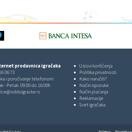
ernet prodavnica igračaka
Uslovi korišćenja
16 06 73
Politika privatnosti
ka i poručivanje telefonom:
Kako naručiti?
k - Petak: 09:00 do 16:00h
Način isporuke
fice@oddoigracke.rs
Način plaćanja
Reklamacije
Svet igračaka
by
Web Factory
Početna
Prijatelji sa