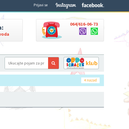
Prijavi se
064/616-06-73
a:
zvoda
nazad