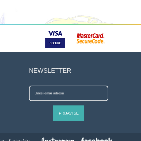
NEWSLETTER
PRIJAVI SE
jta
Svet igračaka