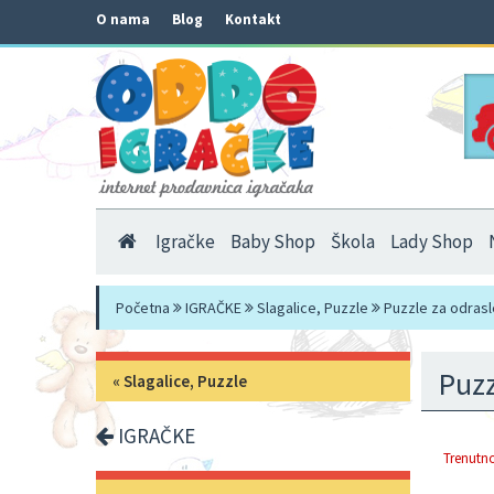
O nama
Blog
Kontakt
Igračke
Baby Shop
Škola
Lady Shop
Početna
IGRAČKE
Slagalice, Puzzle
Puzzle za odrasl
Puzz
«
Slagalice, Puzzle
IGRAČKE
Trenutno