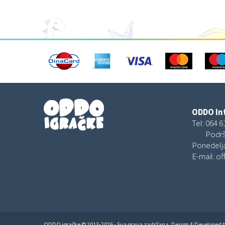
ODDO Int
Tel:
064 6
Podrš
Ponedelja
E-mail:
of
ODDO igračke © 2013-2026 - Sva prava zadržana. Design & Developed 