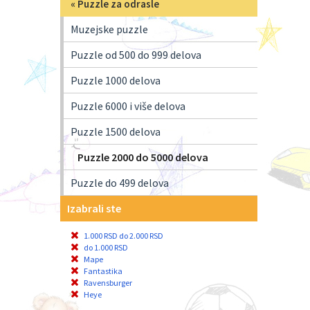
«
Puzzle za odrasle
Muzejske puzzle
Puzzle od 500 do 999 delova
Puzzle 1000 delova
Puzzle 6000 i više delova
Puzzle 1500 delova
Puzzle 2000 do 5000 delova
Puzzle do 499 delova
Izabrali ste
1.000 RSD do 2.000 RSD
do 1.000 RSD
Mape
Fantastika
Ravensburger
Heye