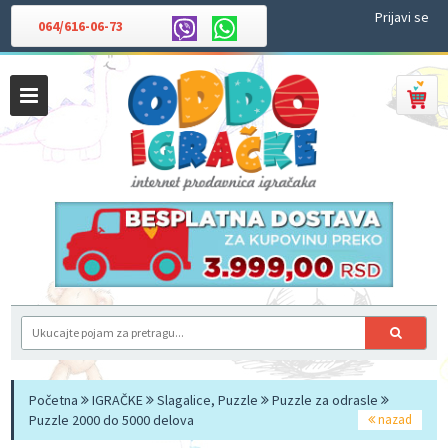
Prijavi se
064/616-06-73
Početna
IGRAČKE
Slagalice, Puzzle
Puzzle za odrasle
Puzzle 2000 do 5000 delova
nazad