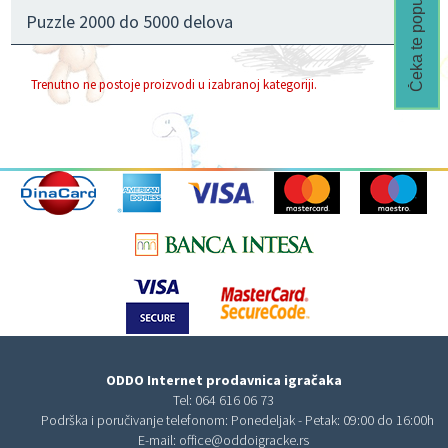
Čeka te popust🎁
Puzzle 2000 do 5000 delova
Trenutno ne postoje proizvodi u izabranoj kategoriji.
ODDO Internet prodavnica igračaka
Tel:
064 616 06 73
Podrška i poručivanje telefonom: Ponedeljak - Petak: 09:00 do 16:00h
E-mail:
office@oddoigracke.rs