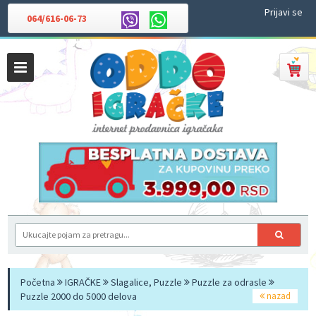
Prijavi se
064/616-06-73
Početna
IGRAČKE
Slagalice, Puzzle
Puzzle za odrasle
Puzzle 2000 do 5000 delova
nazad