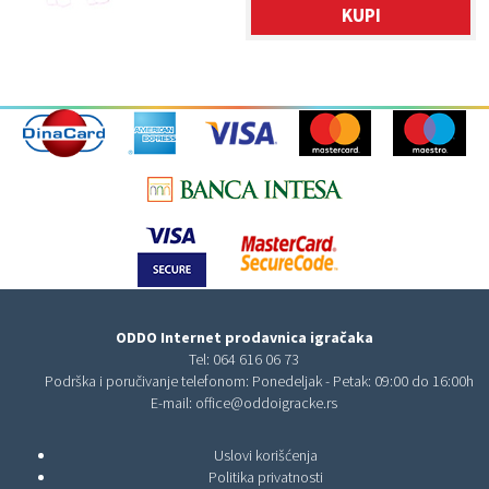
KUPI
ODDO Internet prodavnica igračaka
Tel:
064 616 06 73
Podrška i poručivanje telefonom: Ponedeljak - Petak: 09:00 do 16:00h
E-mail:
office@oddoigracke.rs
Uslovi korišćenja
Politika privatnosti