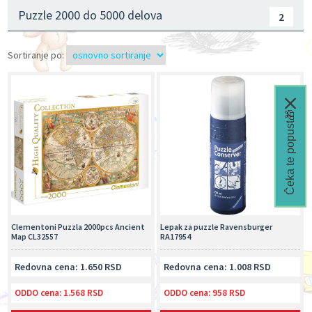
Puzzle 2000 do 5000 delova
2
Sortiranje po:
Čeka te popust🎁
Clementoni Puzzla 2000pcs Ancient
Lepak za puzzle Ravensburger
Map CL32557
RA17954
Redovna cena: 1.650 RSD
Redovna cena: 1.008 RSD
ODDO cena:
1.568 RSD
ODDO cena:
958 RSD