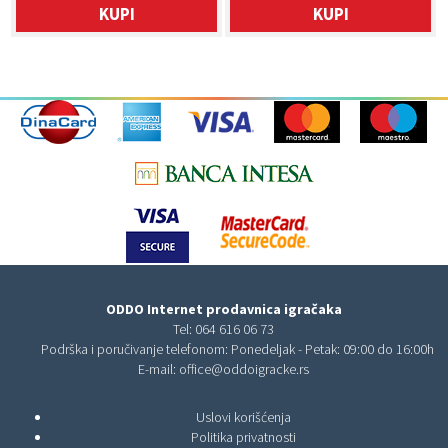
KUPI
KUPI
ODDO Internet prodavnica igračaka
Tel:
064 616 06 73
Podrška i poručivanje telefonom: Ponedeljak - Petak: 09:00 do 16:00h
E-mail:
office@oddoigracke.rs
Uslovi korišćenja
Politika privatnosti