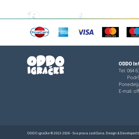
ODDO Int
Tel:
064 6
Podrš
Ponedelja
E-mail:
of
ODDO igračke © 2013-2026 - Sva prava zadržana. Design & Developed 