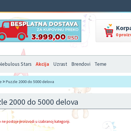
Korp
0 proi
Nebulous Stars
Akcija
Uzrast
Brendovi
Teme
e
Puzzle 2000 do 5000 delova
le 2000 do 5000 delova
 ne postoje proizvodi u izabranoj kategoriji.