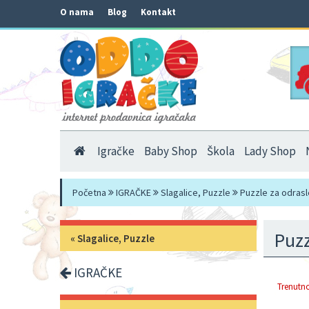
O nama
Blog
Kontakt
Igračke
Baby Shop
Škola
Lady Shop
Početna
IGRAČKE
Slagalice, Puzzle
Puzzle za odrasl
Puzz
«
Slagalice, Puzzle
IGRAČKE
Trenutno