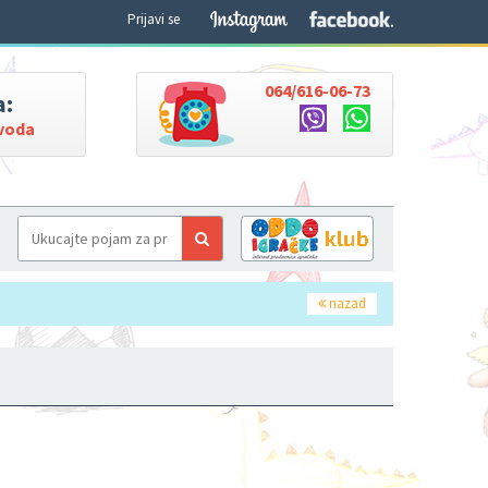
Prijavi se
064/616-06-73
a:
zvoda
nazad