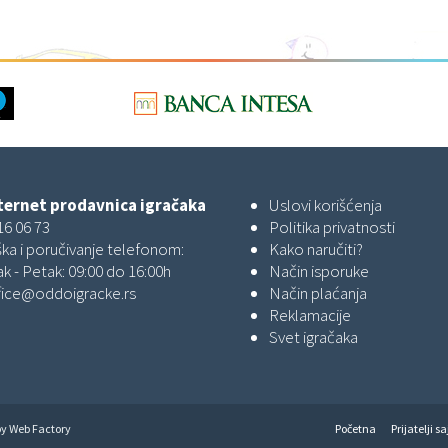
ernet prodavnica igračaka
Uslovi korišćenja
16 06 73
Politika privatnosti
ka i poručivanje telefonom:
Kako naručiti?
k - Petak: 09:00 do 16:00h
Način isporuke
fice@oddoigracke.rs
Način plaćanja
Reklamacije
Svet igračaka
by
Web Factory
Početna
Prijatelji sa