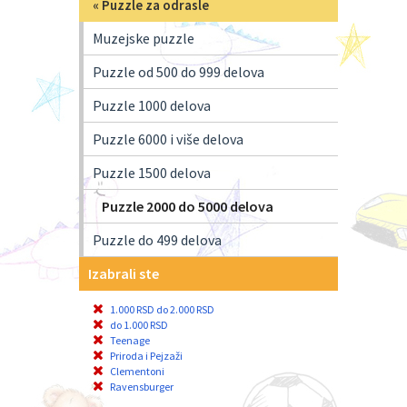
«
Puzzle za odrasle
Muzejske puzzle
Puzzle od 500 do 999 delova
Puzzle 1000 delova
Puzzle 6000 i više delova
Puzzle 1500 delova
Puzzle 2000 do 5000 delova
Puzzle do 499 delova
Izabrali ste
1.000 RSD do 2.000 RSD
do 1.000 RSD
Teenage
Priroda i Pejzaži
Clementoni
Ravensburger