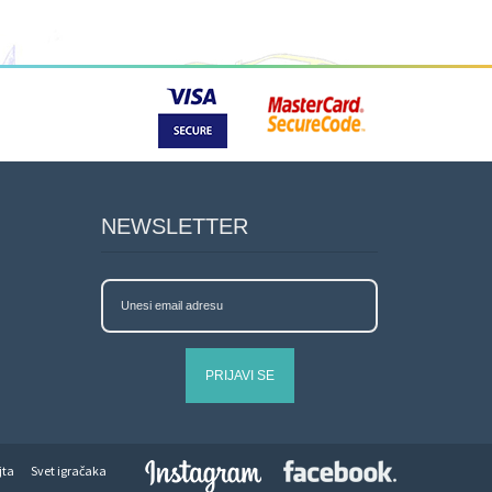
NEWSLETTER
PRIJAVI SE
jta
Svet igračaka