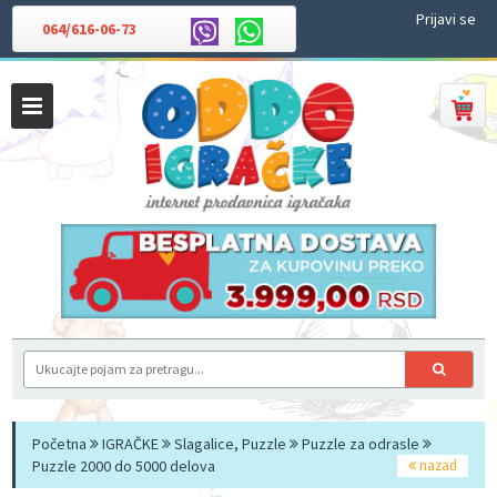
Prijavi se
064/616-06-73
Početna
IGRAČKE
Slagalice, Puzzle
Puzzle za odrasle
Puzzle 2000 do 5000 delova
nazad