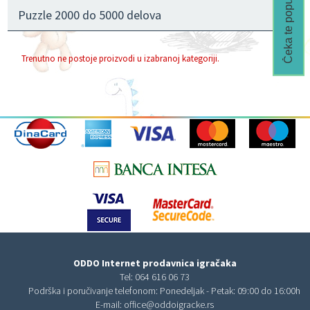
Čeka te popust🎁
Puzzle 2000 do 5000 delova
Trenutno ne postoje proizvodi u izabranoj kategoriji.
ODDO Internet prodavnica igračaka
Tel:
064 616 06 73
Podrška i poručivanje telefonom: Ponedeljak - Petak: 09:00 do 16:00h
E-mail:
office@oddoigracke.rs