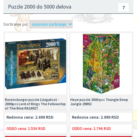
Puzzle 2000 do 5000 delova
7
Sortiranje po:
Ravensburger puzzle (slagalice) -
Heye puzzle 2000 pcs Triangle Deep
2000pcs Lord of Rings The Fellowship
Jungle 29892
of The Ring RA16927
Redovna cena: 2.690 RSD
Redovna cena: 2.890 RSD
ODDO cena:
2.556 RSD
ODDO cena:
2.746 RSD