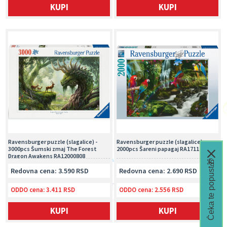
KUPI
KUPI
Ravensburger puzzle (slagalice) -
Ravensburger puzzle (slagalice) -
3000pcs Šumski zmaj The Forest
2000pcs Šareni papagaj RA17111
Dragon Awakens RA12000808
Čeka te popust🎁
Redovna cena: 3.590 RSD
Redovna cena: 2.690 RSD
ODDO cena:
3.411 RSD
ODDO cena:
2.556 RSD
KUPI
KUPI