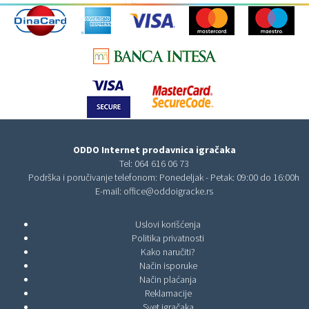
ODDO Internet prodavnica igračaka
Tel:
064 616 06 73
Podrška i poručivanje telefonom: Ponedeljak - Petak: 09:00 do 16:00h
E-mail:
office@oddoigracke.rs
Uslovi korišćenja
Politika privatnosti
Kako naručiti?
Način isporuke
Način plaćanja
Reklamacije
Svet igračaka