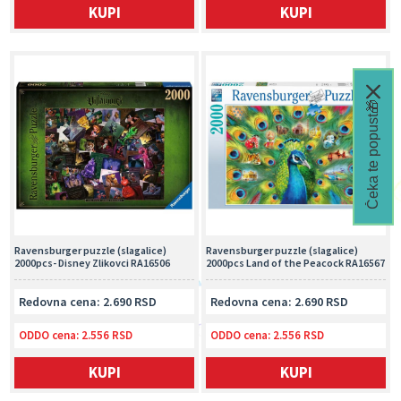
KUPI
KUPI
Čeka te popust🎁
Ravensburger puzzle (slagalice)
Ravensburger puzzle (slagalice)
2000pcs- Disney Zlikovci RA16506
2000pcs Land of the Peacock RA16567
Redovna cena: 2.690 RSD
Redovna cena: 2.690 RSD
ODDO cena:
2.556 RSD
ODDO cena:
2.556 RSD
KUPI
KUPI