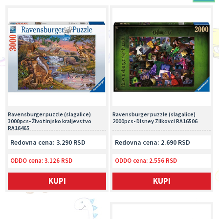
Ravensburger puzzle (slagalice)
Ravensburger puzzle (slagalice)
3000pcs- Životinjsko kraljevstvo
2000pcs- Disney Zlikovci RA16506
RA16465
Redovna cena: 3.290 RSD
Redovna cena: 2.690 RSD
ODDO cena:
3.126 RSD
ODDO cena:
2.556 RSD
KUPI
KUPI