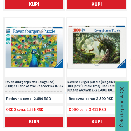
KUPI
KUPI
Ravensburger puzzle (slagalice)
Ravensburger puzzle (slagalice) -
2000pcs Land of the Peacock RA16567
3000pcs Šumski zmaj The Forest
Dragon Awakens RA12000808
Čeka te popust🎁
Redovna cena: 2.690 RSD
Redovna cena: 3.590 RSD
ODDO cena:
2.556 RSD
ODDO cena:
3.411 RSD
KUPI
KUPI