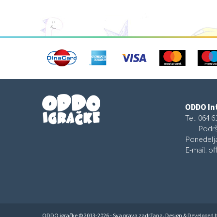
ODDO Int
Tel:
064 6
Podrš
Ponedelja
E-mail:
of
ODDO igračke © 2013-2026 - Sva prava zadržana. Design & Developed 