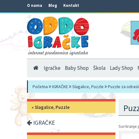
O nama
Blog
Kontakt
Igračke
Baby Shop
Škola
Lady Shop
Početna
IGRAČKE
Slagalice, Puzzle
Puzzle za odrasl
Puzz
«
Slagalice, Puzzle
IGRAČKE
Sortiranje 