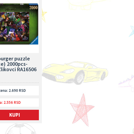
urger puzzle
ce) 2000pcs-
Zlikovci RA16506
ena: 2.690 RSD
a:
2.556 RSD
KUPI