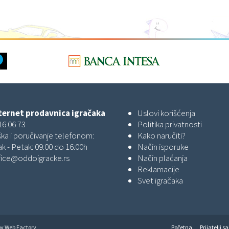
ernet prodavnica igračaka
Uslovi korišćenja
16 06 73
Politika privatnosti
ka i poručivanje telefonom:
Kako naručiti?
k - Petak: 09:00 do 16:00h
Način isporuke
fice@oddoigracke.rs
Način plaćanja
Reklamacije
Svet igračaka
by
Web Factory
Početna
Prijatelji sa