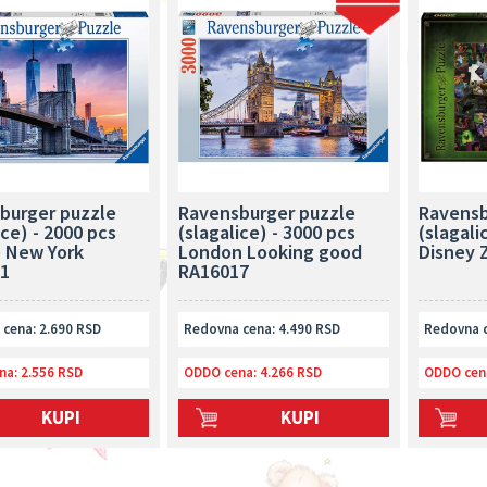
burger puzzle
Ravensburger puzzle
Ravensb
ice) - 2000 pcs
(slagalice) - 3000 pcs
(slagali
e New York
London Looking good
Disney 
1
RA16017
cena: 2.690 RSD
Redovna cena: 4.490 RSD
Redovna c
na:
2.556 RSD
ODDO cena:
4.266 RSD
ODDO cen
KUPI
KUPI