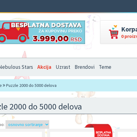
Korp
0 proi
Nebulous Stars
Akcija
Uzrast
Brendovi
Teme
e
Puzzle 2000 do 5000 delova
le 2000 do 5000 delova
po: