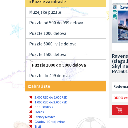
«
Puzzle za odrasle
Muzejske puzzle
Puzzle od 500 do 999 delova
Puzzle 1000 delova
Puzzle 6000 i više delova
Puzzle 1500 delova
Ravens
(slagal
Puzzle 2000 do 5000 delova
Skylin
RA1601
Puzzle do 499 delova
Izabrali ste
Redovna 
2.000 RSD do 5.000 RSD
ODDO ce
1.000 RSD do 2.000 RSD
do 1.000 RSD
Odrasli
Disney Movies
Gradovi i Gradjevine
Trefl