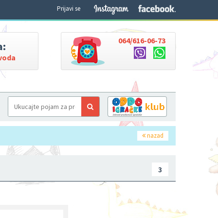
Prijavi se
064/616-06-73
a:
zvoda
nazad
3