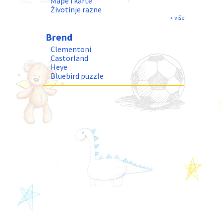
Mape i karte
Životinje razne
Humor
+ više
Fantastika
Brend
Priroda i Pejzaži
Clementoni
Castorland
Heye
Bluebird puzzle