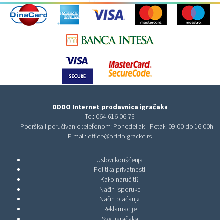
ODDO Internet prodavnica igračaka
Tel:
064 616 06 73
Podrška i poručivanje telefonom: Ponedeljak - Petak: 09:00 do 16:00h
E-mail:
office@oddoigracke.rs
Uslovi korišćenja
Politika privatnosti
Kako naručiti?
Način isporuke
Način plaćanja
Reklamacije
Svet igračaka