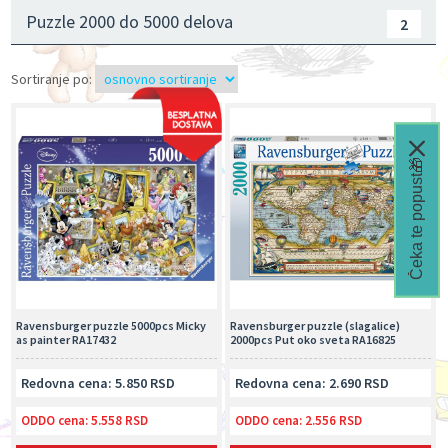
Puzzle 2000 do 5000 delova
2
Sortiranje po:
Čeka te popust🎁
Ravensburger puzzle 5000pcs Micky
Ravensburger puzzle (slagalice)
as painter RA17432
2000pcs Put oko sveta RA16825
Redovna cena: 5.850 RSD
Redovna cena: 2.690 RSD
ODDO cena:
5.558 RSD
ODDO cena:
2.556 RSD