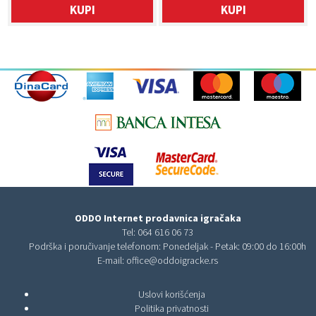
KUPI
KUPI
ODDO Internet prodavnica igračaka
Tel:
064 616 06 73
Podrška i poručivanje telefonom: Ponedeljak - Petak: 09:00 do 16:00h
E-mail:
office@oddoigracke.rs
Uslovi korišćenja
Politika privatnosti