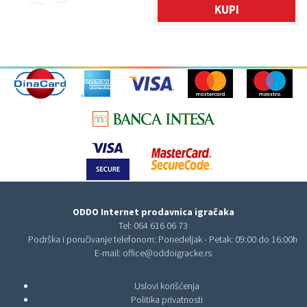
KUPI
ODDO Internet prodavnica igračaka
Tel:
064 616 06 73
Podrška i poručivanje telefonom: Ponedeljak - Petak: 09:00 do 16:00h
E-mail:
office@oddoigracke.rs
Uslovi korišćenja
Politika privatnosti