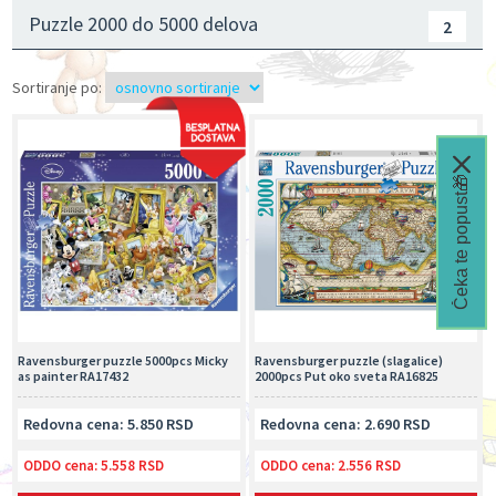
Puzzle 2000 do 5000 delova
2
Sortiranje po:
Čeka te popust🎁
Ravensburger puzzle 5000pcs Micky
Ravensburger puzzle (slagalice)
as painter RA17432
2000pcs Put oko sveta RA16825
Redovna cena: 5.850 RSD
Redovna cena: 2.690 RSD
ODDO cena:
5.558 RSD
ODDO cena:
2.556 RSD