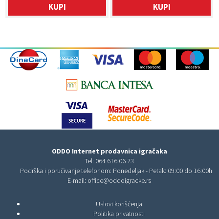
KUPI
KUPI
ODDO Internet prodavnica igračaka
Tel:
064 616 06 73
Podrška i poručivanje telefonom: Ponedeljak - Petak: 09:00 do 16:00h
E-mail:
office@oddoigracke.rs
Uslovi korišćenja
Politika privatnosti