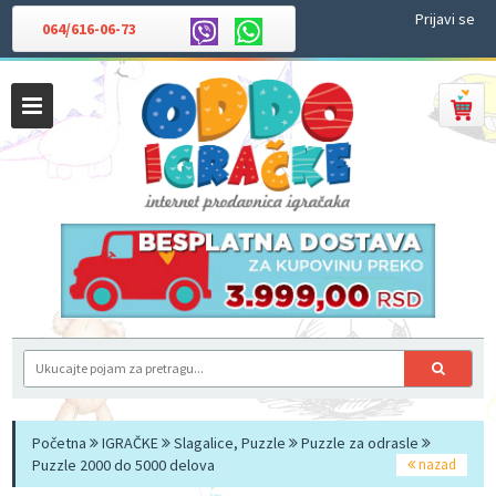
Prijavi se
064/616-06-73
Početna
IGRAČKE
Slagalice, Puzzle
Puzzle za odrasle
Puzzle 2000 do 5000 delova
nazad