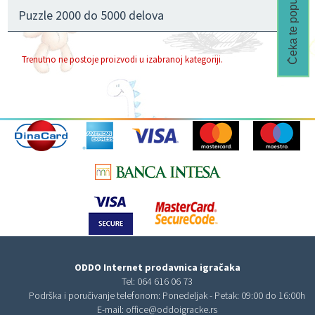
Čeka te popust🎁
Puzzle 2000 do 5000 delova
Trenutno ne postoje proizvodi u izabranoj kategoriji.
ODDO Internet prodavnica igračaka
Tel:
064 616 06 73
Podrška i poručivanje telefonom: Ponedeljak - Petak: 09:00 do 16:00h
E-mail:
office@oddoigracke.rs