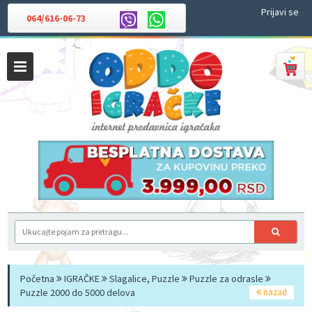
Prijavi se
064/616-06-73
Početna
IGRAČKE
Slagalice, Puzzle
Puzzle za odrasle
Puzzle 2000 do 5000 delova
nazad