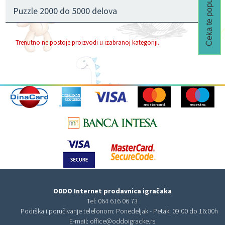
Čeka te popust🎁
Puzzle 2000 do 5000 delova
Trenutno ne postoje proizvodi u izabranoj kategoriji.
ODDO Internet prodavnica igračaka
Tel:
064 616 06 73
Podrška i poručivanje telefonom: Ponedeljak - Petak: 09:00 do 16:00h
E-mail:
office@oddoigracke.rs