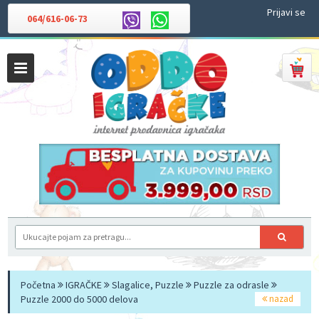
Prijavi se
064/616-06-73
Početna
IGRAČKE
Slagalice, Puzzle
Puzzle za odrasle
Puzzle 2000 do 5000 delova
nazad