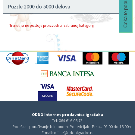
Čeka te popust🎁
Puzzle 2000 do 5000 delova
Trenutno ne postoje proizvodi u izabranoj kategoriji.
ODDO Internet prodavnica igračaka
Tel:
064 616 06 73
Podrška i poručivanje telefonom: Ponedeljak - Petak: 09:00 do 16:00h
E-mail:
office@oddoigracke.rs