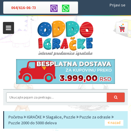
Prijavi se
064/616-06-73
Početna
IGRAČKE
Slagalice, Puzzle
Puzzle za odrasle
Puzzle 2000 do 5000 delova
nazad